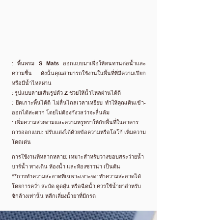
: พื้นพรม S Mats ออกแบบมาเพื่อให้ทนทานต่อน้ำและ
ความชื้น ดังนั้นคุณสามารถใช้งานในพื้นที่ที่มีความเปียก
หรือมีน้ำไหลผ่าน
: รูปแบบลายเส้นรูปตัว Z ช่วยให้น้ำไหลผ่านได้ดี
: ยึดเกาะพื้นได้ดี ไม่ลื่นไถลเวลาเหยียบ ทำให้คุณเดินเข้า-
ออกได้สะดวก โดยไม่ต้องกังวลว่าจะลื่นล้ม
: เพิ่มความสวยงามและความหรูหราให้กับพื้นที่ในอาคาร
การออกแบบ: ปรับแต่งได้ด้วยข้อความหรือโลโก้ เพิ่มความ
โดดเด่น
การใช้งานที่หลากหลาย: เหมาะสำหรับวางขอบสระว่ายน้ำ
บาร์น้ำ ทางเดิน ห้องน้ำ และห้องซาวน่า เป็นต้น
**การทำความสะอาดที่เฉพาะเจาะจง: ทำความสะอาดได้
โดยการคว่ำ สะบัด ดูดฝุ่น หรือฉีดน้ำ ควรใช้น้ำยาสำหรับ
ซักล้างเท่านั้น หลีกเลี่ยงน้ำยาที่มีกรด